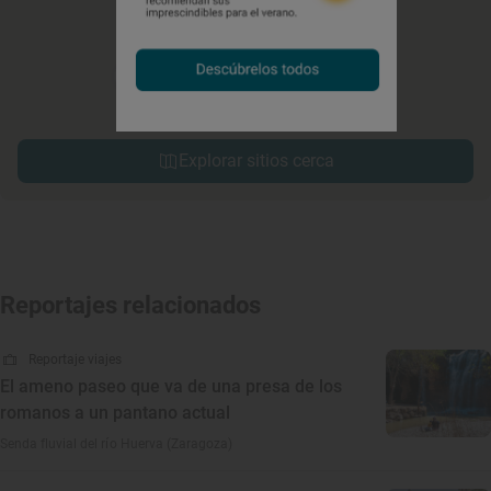
Explorar sitios cerca
Reportajes relacionados
Reportaje viajes
El ameno paseo que va de una presa de los
romanos a un pantano actual
Senda fluvial del río Huerva (Zaragoza)