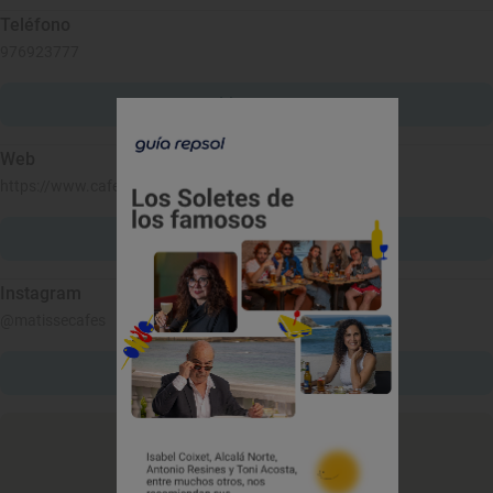
Teléfono
976923777
Llamar
Web
https://www.cafematisse.es
Ver web
Instagram
@matissecafes
Ver Instagram