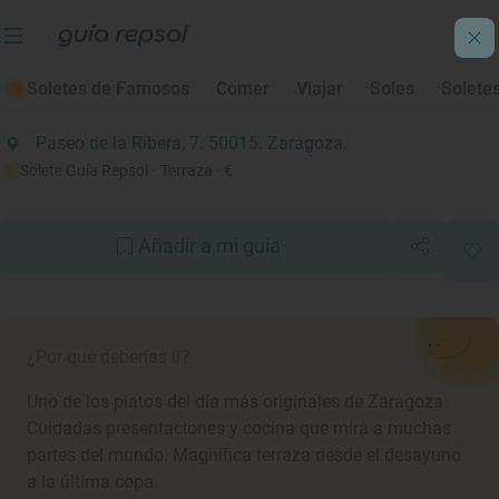
Soletes de Verano 2021
Soletes de Famosos
Comer
Viajar
Soles
Solete
Matisse Riveracafe
Paseo de la Ribera, 7. 50015. Zaragoza.
Solete Guía Repsol
· Terraza
· €
Añadir a mi guía
¿Por qué deberías ir?
Uno de los platos del día más originales de Zaragoza.
Cuidadas presentaciones y cocina que mira a muchas
partes del mundo. Magnífica terraza desde el desayuno
a la última copa.