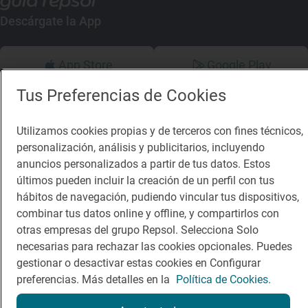
Descárgate la App
App Store
Google Play
Tus Preferencias de Cookies
Guía Repsol
Enlaces
Utilizamos cookies propias y de terceros con fines técnicos,
Comer
Contacto
personalización, análisis y publicitarios, incluyendo
Viajar
Sala de prensa
anuncios personalizados a partir de tus datos. Estos
últimos pueden incluir la creación de un perfil con tus
Dormir
Canal de ética
hábitos de navegación, pudiendo vincular tus dispositivos,
combinar tus datos online y offline, y compartirlos con
otras empresas del grupo Repsol. Selecciona Solo
necesarias para rechazar las cookies opcionales. Puedes
gestionar o desactivar estas cookies en Configurar
Política de privacidad
Política de cookies
Nota legal
preferencias. Más detalles en la
Política de Cookies.
Condiciones del servicio