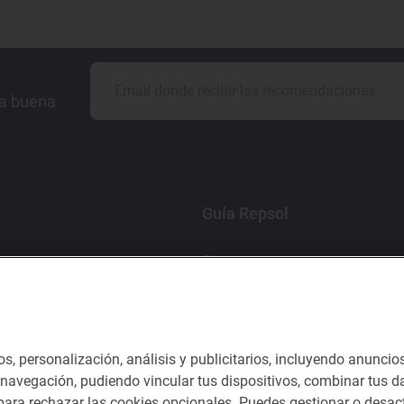
la buena
Guía Repsol
Comer
Viajar
Dormir
os, personalización, análisis y publicitarios, incluyendo anuncio
e navegación, pudiendo vincular tus dispositivos, combinar tus da
ara rechazar las cookies opcionales. Puedes gestionar o desact