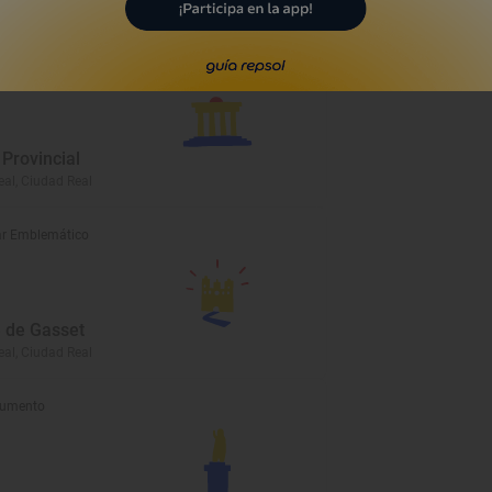
al, Ciudad Real
eo
Provincial
al, Ciudad Real
r Emblemático
 de Gasset
al, Ciudad Real
umento