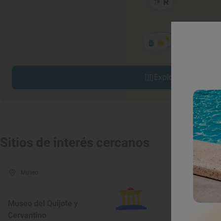
Explorar sitios cerc
Sitios de interés cercanos
Museo
Mon
Museo del Quijote y
Cervantino
Torreó