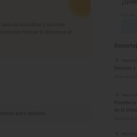
¿Quie
Por favo
 base de bocadillos y raciones
nacionales marcan la diferencia en
Reporta
Reportaj
Recetas y
Así es el Sol
Reportaj
Pastelería
de la infa
ciones para celíacos
Descubre el S
Reportaj