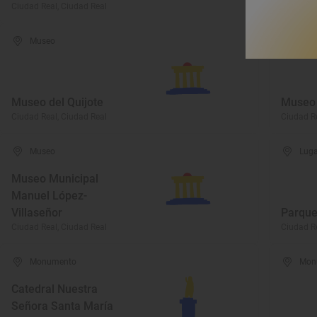
Ciudad Real, Ciudad Real
Ciudad Re
Museo
Mus
Museo del Quijote
Museo 
Ciudad Real, Ciudad Real
Ciudad Re
Museo
Luga
Museo Municipal
Manuel López-
Villaseñor
Parque
Ciudad Real, Ciudad Real
Ciudad Re
Monumento
Mon
Catedral Nuestra
Señora Santa María