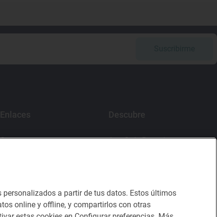
Suscribirme
Enlaces
Descubre
Contacto
App Guía Repsol
Sala de prensa
Mercado Vallehermoso
Canal de ética
s personalizados a partir de tus datos. Estos últimos
tos online y offline, y compartirlos con otras
ivar estas cookies en Configurar preferencias. Más