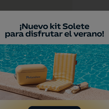
a
umento
n del Alcázar