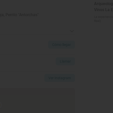
Arqueologí
Vinos La 
a, Perrito "Antorchas"
La experienc
Real)
Cómo llegar
Llamar
Ver Instagram