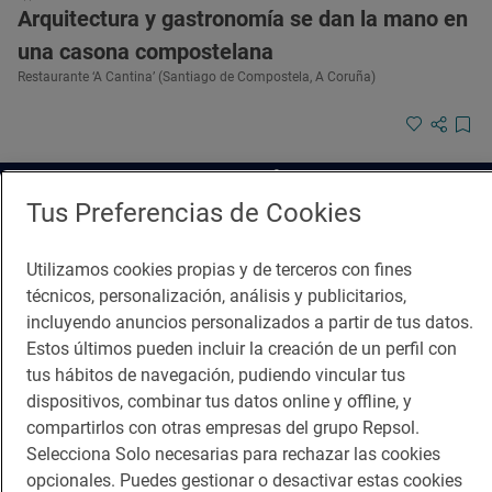
Arquitectura y gastronomía se dan la mano en
una casona compostelana
Restaurante ‘A Cantina’ (Santiago de Compostela, A Coruña)
¡Mantente al tanto!
Tus Preferencias de Cookies
Suscríbete a la newsletter de los amantes del viaje y de
la buena comida
Utilizamos cookies propias y de terceros con fines
Suscribirme
técnicos, personalización, análisis y publicitarios,
incluyendo anuncios personalizados a partir de tus datos.
Estos últimos pueden incluir la creación de un perfil con
tus hábitos de navegación, pudiendo vincular tus
dispositivos, combinar tus datos online y offline, y
Descárgate la App
compartirlos con otras empresas del grupo Repsol.
Selecciona Solo necesarias para rechazar las cookies
opcionales. Puedes gestionar o desactivar estas cookies