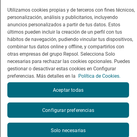
Viajar
Sala de prensa
Utilizamos cookies propias y de terceros con fines técnicos,
Dormir
Canal de ética
personalización, análisis y publicitarios, incluyendo
anuncios personalizados a partir de tus datos. Estos
últimos pueden incluir la creación de un perfil con tus
hábitos de navegación, pudiendo vincular tus dispositivos,
combinar tus datos online y offline, y compartirlos con
Política de privacidad
Política de cookies
Nota legal
otras empresas del grupo Repsol. Selecciona Solo
Condiciones del servicio
necesarias para rechazar las cookies opcionales. Puedes
© Repsol S.A. 2000
- 2026
gestionar o desactivar estas cookies en Configurar
preferencias. Más detalles en la
Política de Cookies.
Aceptar todas
¿Quieres probarlo?
Configurar preferencias
Por favor, contacta directamente con el restaurante.
Solo necesarias
928820795