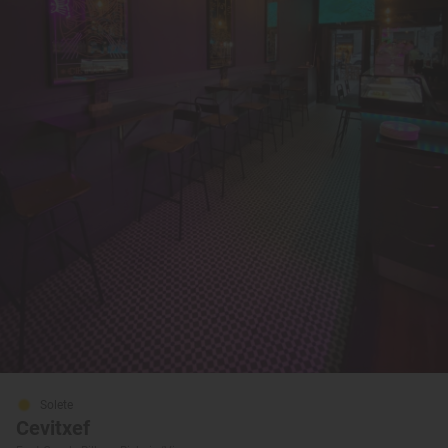
Solete
Cevitxef