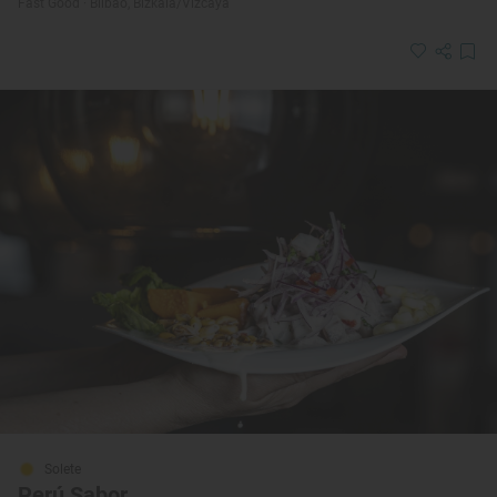
Fast Good · Bilbao, Bizkaia/Vizcaya
Solete
Perú Sabor