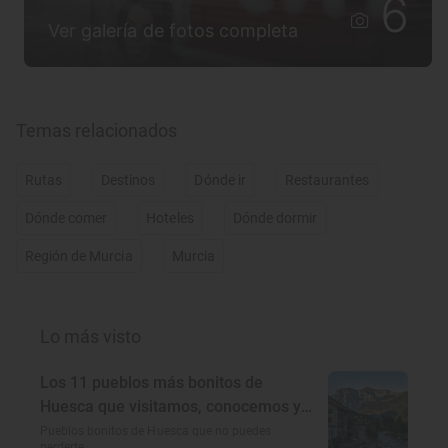
6
Ver galería de fotos completa
Temas relacionados
Rutas
Destinos
Dónde ir
Restaurantes
Dónde comer
Hoteles
Dónde dormir
Región de Murcia
Murcia
Lo más visto
Los 11 pueblos más bonitos de
Huesca que visitamos, conocemos y
amamos
Pueblos bonitos de Huesca que no puedes
perderte