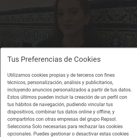
Tus Preferencias de Cookies
Utilizamos cookies propias y de terceros con fines
técnicos, personalización, análisis y publicitarios,
Reportaje gastronómico
incluyendo anuncios personalizados a partir de tus datos.
Mira quién está en la mesa de al lado...
Estos últimos pueden incluir la creación de un perfil con
Dónde comen los famosos en Madrid
tus hábitos de navegación, pudiendo vincular tus
dispositivos, combinar tus datos online y offline, y
compartirlos con otras empresas del grupo Repsol.
Selecciona Solo necesarias para rechazar las cookies
opcionales. Puedes gestionar o desactivar estas cookies