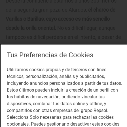
Desde la confluencia estamos a unos 300 metros
de la segunda gran poza de Alardos:
el charco de
Varillas o Barillas, cuyo acceso es más sencillo
desde la orilla oriental.
No es difícil llegar, aunque
tampoco es difícil perderse en el intento, a pesar de
la cercanía. Los aventureros, de nuevo, pueden ir
Tus Preferencias de Cookies
saltando de piedra en piedra por el cauce del río y
así seguro que no se pierden el charco. Los más
Utilizamos cookies propias y de terceros con fines
prudentes pueden tomar un sendero que parte de
técnicos, personalización, análisis y publicitarios,
la confluencia por la margen izquierda, subiendo
incluyendo anuncios personalizados a partir de tus datos.
Estos últimos pueden incluir la creación de un perfil con
primero un terraplén inclinado, para después de un
tus hábitos de navegación, pudiendo vincular tus
par de cientos de metros de llano, volver a bajarlo.
dispositivos, combinar tus datos online y offline, y
compartirlos con otras empresas del grupo Repsol.
Selecciona Solo necesarias para rechazar las cookies
opcionales. Puedes gestionar o desactivar estas cookies