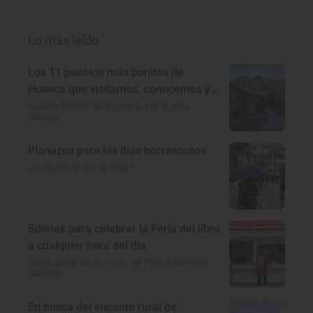
Lo más leído
Los 11 pueblos más bonitos de
Huesca que visitamos, conocemos y
amamos
Pueblos bonitos de Huesca que no puedes
perderte
Planazos para los días borrascosos
¿Qué hacer un día de lluvia?
Soletes para celebrar la Feria del libro
a cualquier hora del día
Dónde comer barato cerca del Parque del Retiro
(Madrid)
En busca del encanto rural de