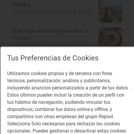
Córdoba
A 100 km a la redonda: qué ver cerca de Córdoba
El gusto de la autovía que te lleva a
Portugal
Restaurantes en la A-5: dónde comer rico y barato
Tus Preferencias de Cookies
Utilizamos cookies propias y de terceros con fines
Te puede interesar
técnicos, personalización, análisis y publicitarios,
incluyendo anuncios personalizados a partir de tus datos.
Estos últimos pueden incluir la creación de un perfil con
tus hábitos de navegación, pudiendo vincular tus
dispositivos, combinar tus datos online y offline, y
compartirlos con otras empresas del grupo Repsol.
Selecciona Solo necesarias para rechazar las cookies
opcionales. Puedes gestionar o desactivar estas cookies