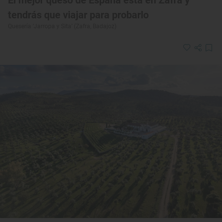
tendrás que viajar para probarlo
Quesería ‘Jarropa y Sita’ (Zafra, Badajoz)