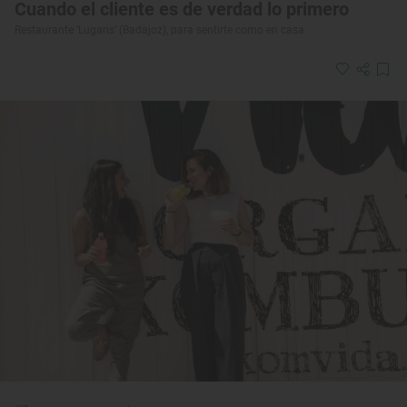
Cuando el cliente es de verdad lo primero
Restaurante ‘Lugaris’ (Badajoz), para sentirte como en casa