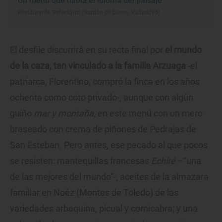
Un menú que habla el idioma del paisaje
Restaurante 'Refectorio' (Sardón de Duero, Valladolid)
El desfile discurrirá en su recta final por
el mundo
de la caza, tan vinculado a la familia Arzuaga
-el
patriarca, Florentino, compró la finca en los años
ochenta como coto privado-, aunque con algún
guiño
mar y montaña
, en este menú con un mero
braseado con crema de piñones de Pedrajas de
San Esteban. Pero antes, ese pecado al que pocos
se resisten: mantequillas francesas
Echiré
–“una
de las mejores del mundo”-, aceites de la almazara
familiar en Noéz (Montes de Toledo) de las
variedades arbequina, picual y cornicabra; y una