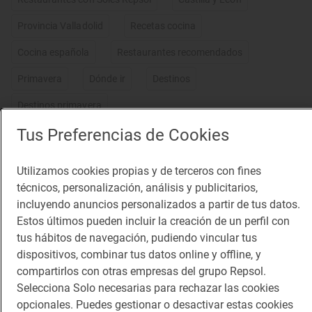
Provincia Valladolid
Recetas cocina
Cocina española
Restaurantes recomendados
Primavera
Dónde ir
Destinos
Destinos primavera
Tus Preferencias de Cookies
Utilizamos cookies propias y de terceros con fines
técnicos, personalización, análisis y publicitarios,
incluyendo anuncios personalizados a partir de tus datos.
15
Estos últimos pueden incluir la creación de un perfil con
Ver galería de fotos completa
tus hábitos de navegación, pudiendo vincular tus
dispositivos, combinar tus datos online y offline, y
compartirlos con otras empresas del grupo Repsol.
Selecciona Solo necesarias para rechazar las cookies
Lo más leído
opcionales. Puedes gestionar o desactivar estas cookies