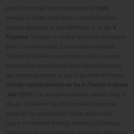
Este céntrico bar abrió sus puertas en
2009
,
aunque su origen está ligado a la emblemática
taberna del barrio de San Ildefonso, la de las
'4
Esquinas'
, fundada en 1948 y templo de los locales
para ir a comer migas. Con su misma filosofía,
'Panaceite' defiende una cocina sencilla y casera
donde prima la calidad de los productos locales y
las recetas jienenses, lo que le ha valido el premio
al Mejor establecimiento en los XI Premios Degusta
Jaén 2025.
Con una cocina abierta durante todo el
día, en 'Panaceite' no sólo se puede desayunar
como un rey, sino también tomar unas tostas,
tapear con buenos ibéricos, comer sus famosas
migas, una pipirrana jienense, un tomate aliñao con