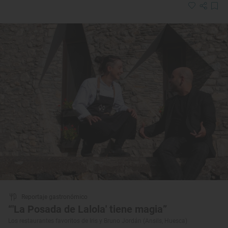
Reportaje gastronómico
“'La Posada de Lalola' tiene magia”
Los restaurantes favoritos de Iris y Bruno Jordán (Ansils, Huesca)