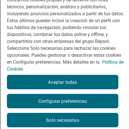
técnicos, personalización, análisis y publicitarios,
incluyendo anuncios personalizados a partir de tus datos.
Estos últimos pueden incluir la creación de un perfil con
tus hábitos de navegación, pudiendo vincular tus
Política de privacidad
Política de cookies
Nota legal
dispositivos, combinar tus datos online y offline, y
Condiciones del servicio
compartirlos con otras empresas del grupo Repsol.
© Repsol S.A. 2000
- 2026
Selecciona Solo necesarias para rechazar las cookies
opcionales. Puedes gestionar o desactivar estas cookies
en Configurar preferencias. Más detalles en la
Política de
Cookies.
Aceptar todas
Configurar preferencias
Solo necesarias