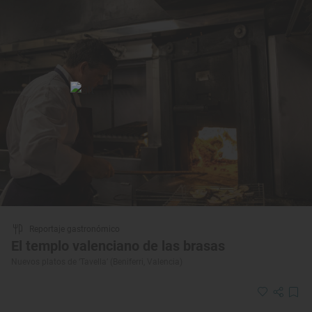
Reportaje gastronómico
El templo valenciano de las brasas
Nuevos platos de ‘Tavella’ (Beniferri, Valencia)