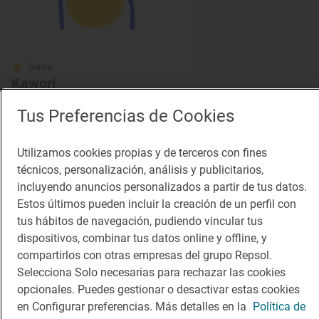
Solete
Kawori
Restaurantes · Valencia, València/Valencia
Tus Preferencias de Cookies
Utilizamos cookies propias y de terceros con fines
¡Mantente al tanto!
técnicos, personalización, análisis y publicitarios,
incluyendo anuncios personalizados a partir de tus datos.
Suscríbete a la newsletter de los amantes del viaje y de
Estos últimos pueden incluir la creación de un perfil con
la buena comida
tus hábitos de navegación, pudiendo vincular tus
dispositivos, combinar tus datos online y offline, y
Suscribirme
compartirlos con otras empresas del grupo Repsol.
Selecciona Solo necesarias para rechazar las cookies
opcionales. Puedes gestionar o desactivar estas cookies
en Configurar preferencias. Más detalles en la
Política de