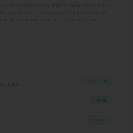
a y está adornada con múltiples adornos de cantería.
peración, sería el pequeño patio adornado con ocho
 de su edificación en plena desamortización de
Cómo llegar
ás, Cáceres
Llamar
Ver web