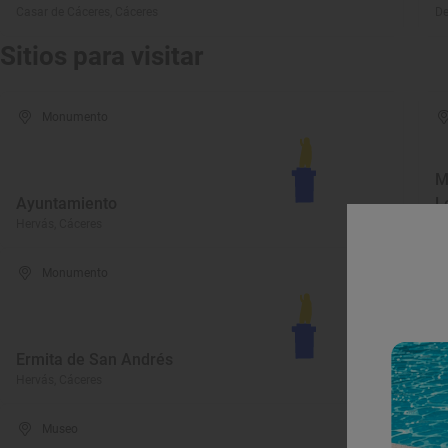
Casar de Cáceres, Cáceres
De
Sitios para visitar
Monumento
M
Ayuntamiento
L
Hervás, Cáceres
He
Monumento
I
Ermita de San Andrés
M
Hervás, Cáceres
He
Museo