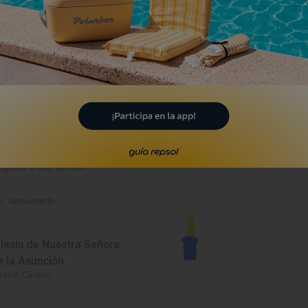
onvento de San Juan
autista
rvás, Cáceres
Monumento
asa de Postas
rganta la Olla, Cáceres
Monumento
glesia de Nuestra Señora
e la Asunción
rabel, Cáceres