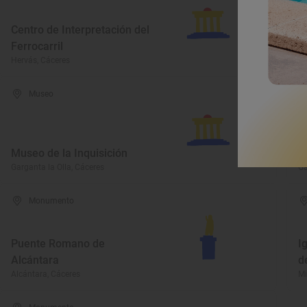
Centro de Interpretación del
C
Ferrocarril
B
Hervás, Cáceres
He
Museo
Museo de la Inquisición
C
Garganta la Olla, Cáceres
Ga
Monumento
Puente Romano de
I
Alcántara
d
Alcántara, Cáceres
Mi