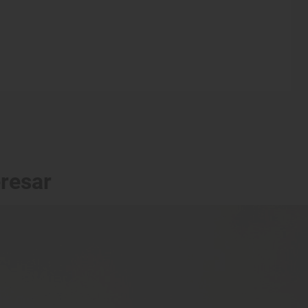
eresar