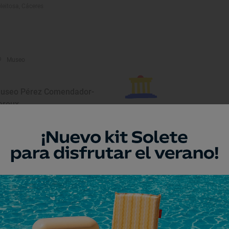
leitosa, Cáceres
Museo
useo Pérez Comendador-
eroux
rvás, Cáceres
Monumento
glesia parroquial de Santa
aría
rvás, Cáceres
Monumento