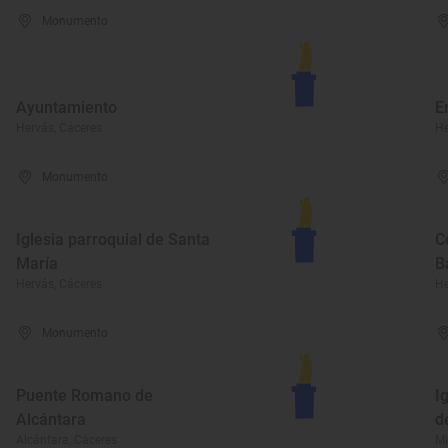
Monumento
Ayuntamiento
E
Hervás, Cáceres
He
Monumento
Iglesia parroquial de Santa
C
María
B
Hervás, Cáceres
He
Monumento
Puente Romano de
I
Alcántara
d
Alcántara, Cáceres
Mi