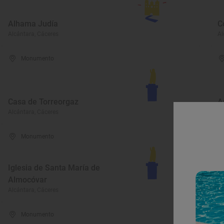
Alhama Judía
C
Alcántara, Cáceres
Al
Monumento
Casa de Torreorgaz
A
Alcántara, Cáceres
Al
Monumento
Iglesia de Santa María de
Almocóvar
C
Alcántara, Cáceres
Al
Monumento