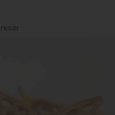
eresar