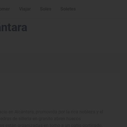
omer
Viajar
Soles
Soletes
ántara
cio en Alcántara, promovida por la rica nobleza y el
edras de sillería en granito abren huecos
as están organizadas en torno a un patio porticado.