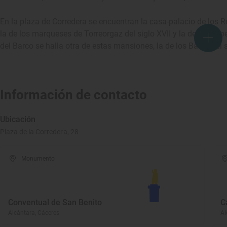
En la plaza de Corredera se encuentran la casa-palacio de los
la de los marqueses de Torreorgaz del siglo XVII y la de los Top
del Barco se halla otra de estas mansiones, la de los Barco del s
Información de contacto
Ubicación
Plaza de la Corredera, 28
Monumento
Conventual de San Benito
C
Alcántara, Cáceres
Al