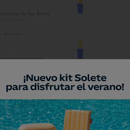
onventual de San Benito
cántara, Cáceres
Monumento
rco de la Concepción
cántara, Cáceres
Monumento
asas palacio de Alcántara
cántara, Cáceres
Monumento