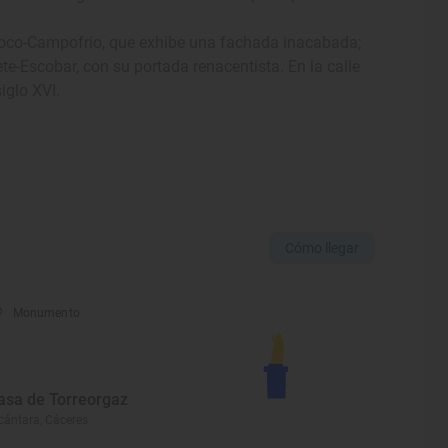
 Roco-Campofrio, que exhibe una fachada inacabada;
ete-Escobar, con su portada renacentista. En la calle
iglo XVI.
Cómo llegar
Monumento
asa de Torreorgaz
cántara, Cáceres