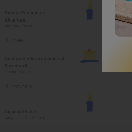
Puente Romano de
Alcántara
R
Alcántara, Cáceres
Al
Museo
Centro de Interpretación del
Ferrocarril
M
Hervás, Cáceres
Ga
Monumento
Casa de Postas
Garganta la Olla, Cáceres