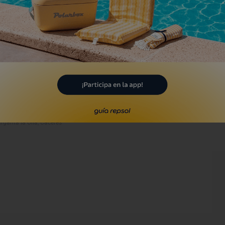
ecinto Amurallado
cántara, Cáceres
Museo
useo de la Inquisición
rganta la Olla, Cáceres