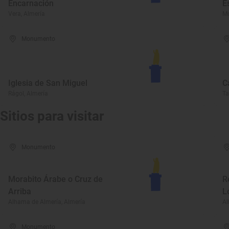
Encarnación
E
Vera, Almería
Mo
Monumento
Iglesia de San Miguel
C
Rágol, Almería
Ta
Sitios para visitar
Monumento
Morabito Árabe o Cruz de
R
Arriba
L
Alhama de Almería, Almería
Al
Monumento