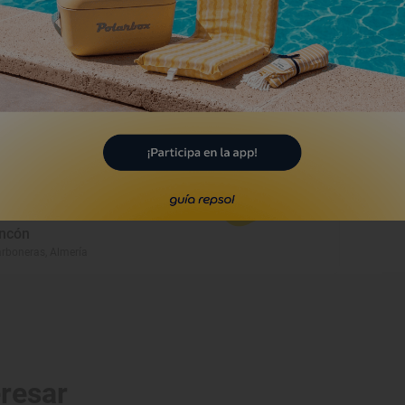
Playa
laya de Cabezo Negro
evas del Almanzora, Almería
Playa
layas de los Cocones y de
ncón
rboneras, Almería
eresar