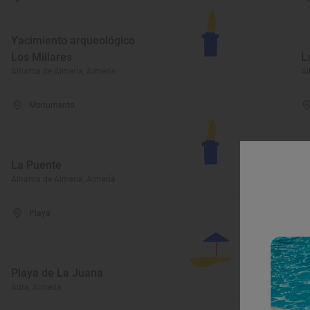
Yacimiento arqueológico
Los Millares
L
Alhama de Almería, Almería
Al
Monumento
La Puente
P
Alhama de Almería, Almería
El
Playa
Playa de La Juana
C
Adra, Almería
Ní