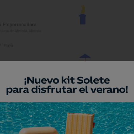
a Emporronadora
hama de Almería, Almería
Playa
laya de San Miguel
 Ejido, Almería
Playa
ala de Mónsul
jar, Almería