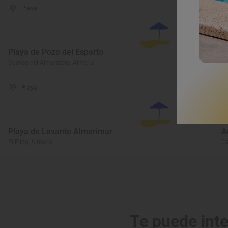
Playa
Playa de Pozo del Esparto
P
Cuevas del Almanzora, Almería
Cu
Playa
P
Playa de Levante Almerimar
A
El Ejido, Almería
Ca
Te puede int