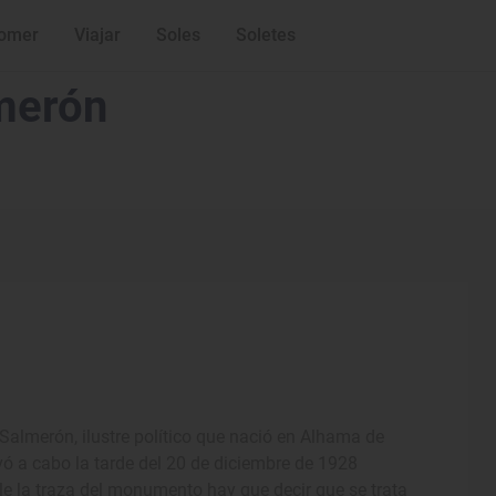
omer
Viajar
Soles
Soletes
merón
 Salmerón, ilustre político que nació en Alhama de
vó a cabo la tarde del 20 de diciembre de 1928
le la traza del monumento hay que decir que se trata