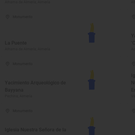
Alhama de Almería, Almería
Al
Monumento
Y
La Puente
‘
Alhama de Almería, Almería
Ad
Monumento
I
Yacimiento Arqueológico de
N
Bayyana
E
Pechina, Almería
Vé
Monumento
Iglesia Nuestra Señora de la