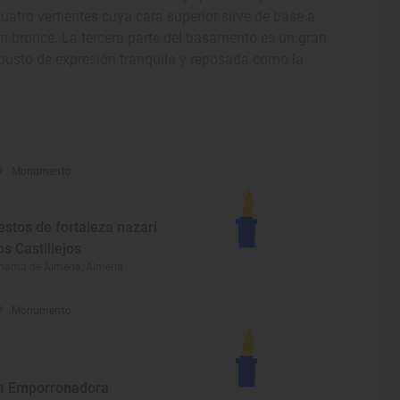
atro vertientes cuya cara superior sirve de base a
en bronce. La tercera parte del basamento es un gran
 busto de expresión tranquila y reposada como la
Monumento
estos de fortaleza nazarí
os Castillejos
hama de Almería, Almería
Monumento
a Emporronadora