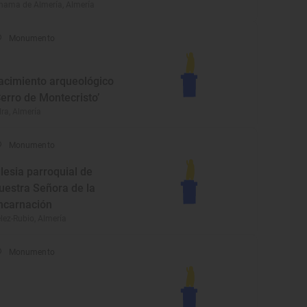
hama de Almería, Almería
Monumento
acimiento arqueológico
Cerro de Montecristo’
ra, Almería
Monumento
glesia parroquial de
uestra Señora de la
ncarnación
lez-Rubio, Almería
Monumento