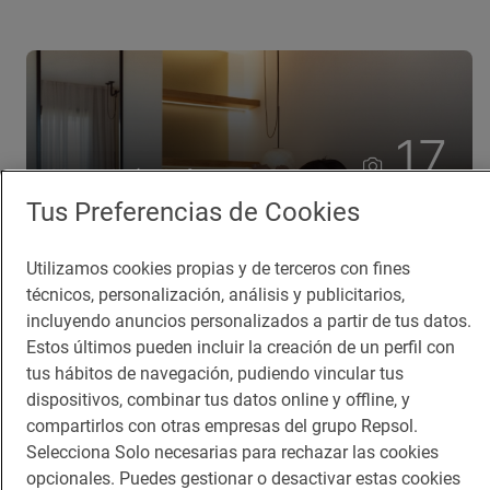
17
Ver galería de fotos completa
Tus Preferencias de Cookies
Utilizamos cookies propias y de terceros con fines
Lo más visto
técnicos, personalización, análisis y publicitarios,
incluyendo anuncios personalizados a partir de tus datos.
Los 11 pueblos más bonitos de
Estos últimos pueden incluir la creación de un perfil con
Huesca que visitamos, conocemos y
tus hábitos de navegación, pudiendo vincular tus
amamos
Pueblos bonitos de Huesca que no puedes
dispositivos, combinar tus datos online y offline, y
perderte
compartirlos con otras empresas del grupo Repsol.
Selecciona Solo necesarias para rechazar las cookies
Planazos para los días borrascosos
opcionales. Puedes gestionar o desactivar estas cookies
¿Qué hacer un día de lluvia?