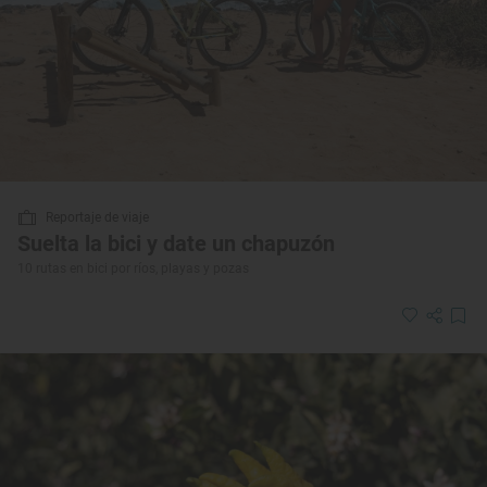
Reportaje de viaje
Suelta la bici y date un chapuzón
10 rutas en bici por ríos, playas y pozas