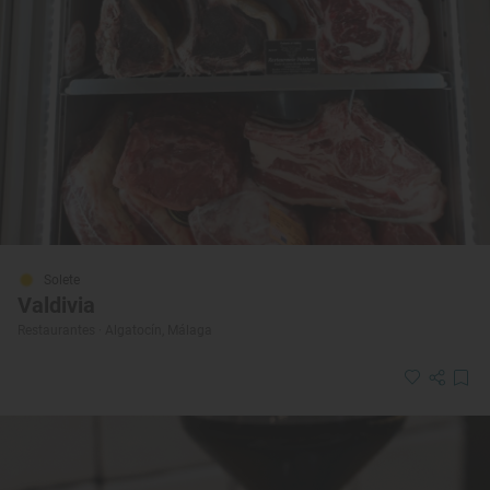
Solete
Valdivia
Restaurantes · Algatocín, Málaga