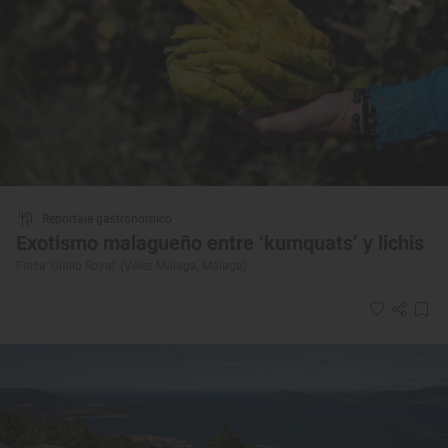
Reportaje gastronómico
Exotismo malagueño entre ‘kumquats’ y lichis
Finca ‘Giallo Royal’ (Vélez-Málaga, Málaga)