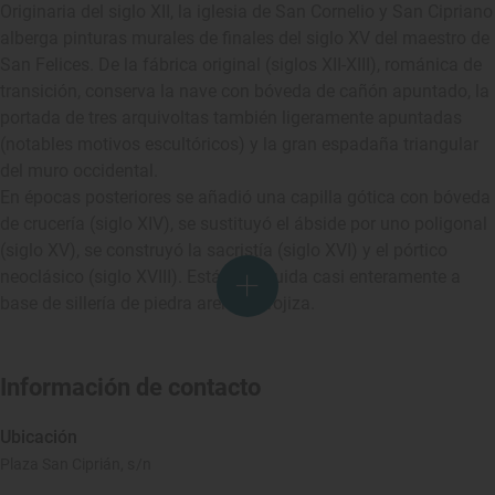
Originaria del siglo XII, la iglesia de San Cornelio y San Cipriano
alberga pinturas murales de finales del siglo XV del maestro de
San Felices. De la fábrica original (siglos XII-XIII), románica de
transición, conserva la nave con bóveda de cañón apuntado, la
portada de tres arquivoltas también ligeramente apuntadas
(notables motivos escultóricos) y la gran espadaña triangular
del muro occidental.
En épocas posteriores se añadió una capilla gótica con bóveda
de crucería (siglo XIV), se sustituyó el ábside por uno poligonal
(siglo XV), se construyó la sacristía (siglo XVI) y el pórtico
neoclásico (siglo XVIII). Está construida casi enteramente a
base de sillería de piedra arenisca rojiza.
Información de contacto
Ubicación
Plaza San Ciprián, s/n