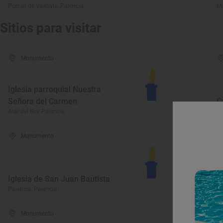
Pomar de Valdivia, Palencia
Mo
Sitios para visitar
Monumento
Iglesia parroquial Nuestra
Señora del Carmen
C
Alar del Rey, Palencia
Al
Monumento
Iglesia de San Juan Bautista
D
Palencia, Palencia
Pa
Monumento