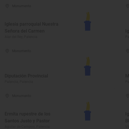
Monumento
Iglesia parroquial Nuestra
Señora del Carmen
I
Alar del Rey, Palencia
Pa
Monumento
Diputación Provincial
M
Palencia, Palencia
Pa
Monumento
Ermita rupestre de los
I
Santos Justo y Pastor
B
Aguilar de Campoo, Palencia
Vi