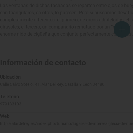
Las ventanas de dichas fachadas se reparten entre ojos de buey
son triangulares, en otros, lo parecen. Pero si buscamos desafíos
completamente diferentes: el primero, de arcos adintelados; e
girasoles; el tercero, un campanario rematado por un “capirote”
enorme nido de cigüeña que conjunta perfectamente con el resto 
Información de contacto
Ubicación
Calle Calvo Sotelo. 41, Alar Del Rey, Castilla Y Leon 34480
Teléfono
979133103
Web
http://alardelrey.es/index.php/turismo/lugares-de-interes/iglesia-de-nu