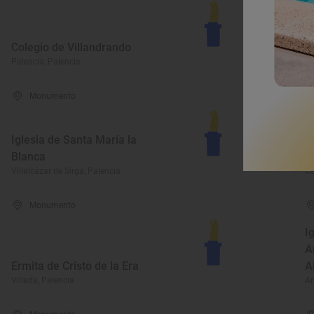
E
Colegio de Villandrando
S
Palencia, Palencia
Ag
Monumento
Iglesia de Santa María la
Blanca
C
Villalcázar de Sirga, Palencia
Ca
Monumento
I
A
Ermita de Cristo de la Era
A
Villada, Palencia
Am