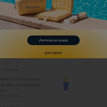
rmita rupestre de los
antos Justo y Pastor
uilar de Campoo, Palencia
Monumento
asa del Águila
rrión de los Condes, Palencia
Monumento
glesia de San Fructuoso-
rte Sacro en Valoria del
lcor
pudia, Palencia