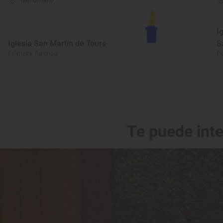
Monumento
I
Iglesia San Martín de Tours
S
Frómista, Palencia
Po
Te puede int