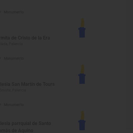
Monumento
rmita de Cristo de la Era
llada, Palencia
Monumento
glesia San Martín de Tours
ómista, Palencia
Monumento
glesia parrquial de Santo
omás de Aquino