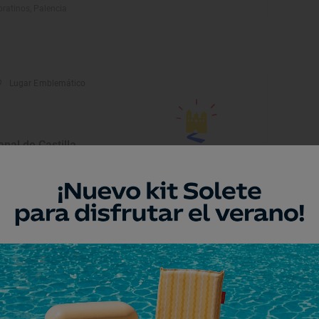
ratinos, Palencia
Lugar Emblemático
anal de Castilla
ar del Rey, Palencia
Monumento
iputación Provincial
lencia, Palencia
Monumento