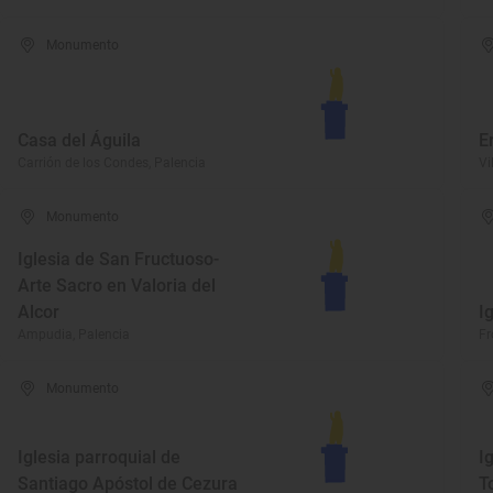
Monumento
Casa del Águila
E
Carrión de los Condes, Palencia
Vi
Monumento
Iglesia de San Fructuoso-
Arte Sacro en Valoria del
Alcor
I
Ampudia, Palencia
Fr
Monumento
Iglesia parroquial de
I
Santiago Apóstol de Cezura
T