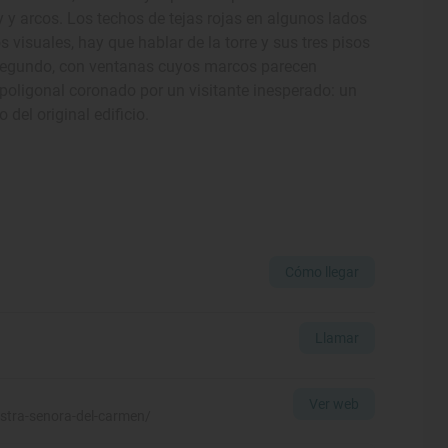
 y arcos. Los techos de tejas rojas en algunos lados
 visuales, hay que hablar de la torre y sus tres pisos
l segundo, con ventanas cuyos marcos parecen
 poligonal coronado por un visitante inesperado: un
del original edificio.
Cómo llegar
Llamar
Ver web
estra-senora-del-carmen/