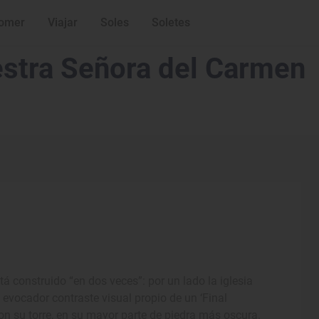
omer
Viajar
Soles
Soletes
estra Señora del Carmen
stá construido “en dos veces”: por un lado la iglesia
y evocador contraste visual propio de un ‘Final
on su torre, en su mayor parte de piedra más oscura.