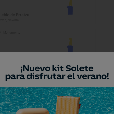
ueblo de Erratzu
ztan, Navarra
Monumento
ueblo de Irurita
ztan, Navarra
Monumento
arroquia de San Juan
autista
ntruénigo, Navarra
Monumento