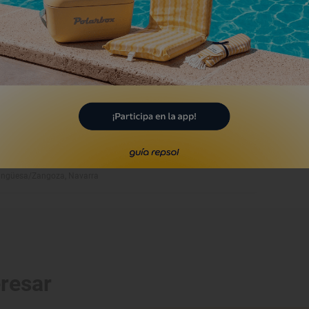
glesia de Santa María la
eal
ngüesa/Zangoza, Navarra
Monumento
onvento Nuestra Señora
el Carmen de Sangüesa
ngüesa/Zangoza, Navarra
eresar