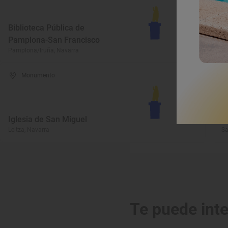
Biblioteca Pública de
I
Pamplona-San Francisco
R
Pamplona/Iruña, Navarra
Sa
Monumento
C
Iglesia de San Miguel
d
Leitza, Navarra
Sa
Te puede int