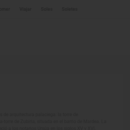
omer
Viajar
Soles
Soletes
 de arquitectura palaciega: la torre de
sa-torre de Zubiria, situada en el barrio de Mardea. La
ció a los notarios Ursúa en los siglos XV y XVI.