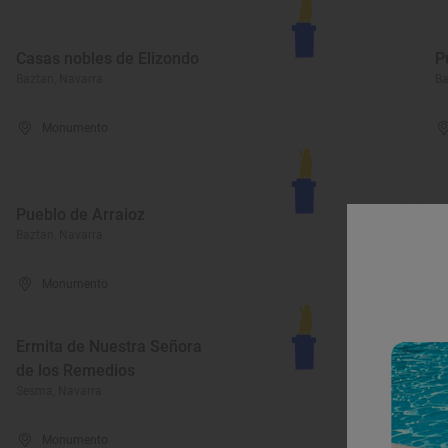
Casas nobles de Elizondo
P
Baztan, Navarra
Ba
Monumento
Pueblo de Arraioz
P
Baztan, Navarra
Ba
Monumento
Ermita de Nuestra Señora
P
de los Remedios
B
Sesma, Navarra
Ci
Monumento