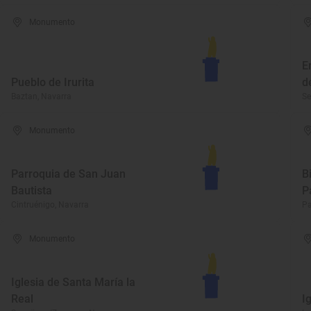
Monumento
E
Pueblo de Irurita
d
Baztan, Navarra
Se
Monumento
Parroquia de San Juan
B
Bautista
P
Cintruénigo, Navarra
Pa
Monumento
Iglesia de Santa María la
Real
I