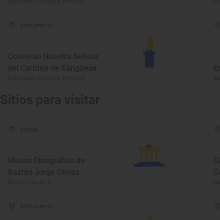
Sangüesa/Zangoza, Navarra
Le
Monumento
Convento Nuestra Señora
del Carmen de Sangüesa
E
Sangüesa/Zangoza, Navarra
Ma
Sitios para visitar
Museo
Museo Etnográfico de
C
Baztan Jorge Oteiza
S
Baztan, Navarra
Ba
Monumento