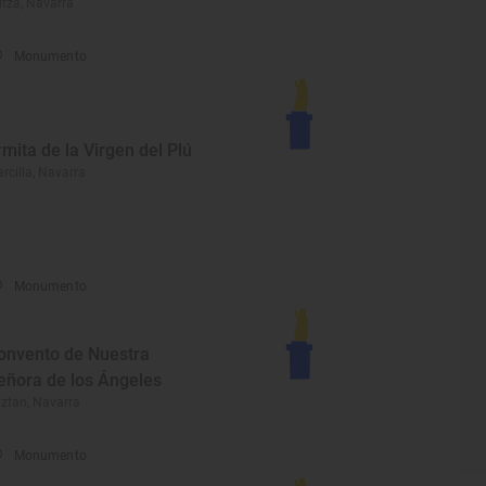
itza, Navarra
Monumento
rmita de la Virgen del Plú
rcilla, Navarra
Monumento
onvento de Nuestra
eñora de los Ángeles
ztan, Navarra
Monumento