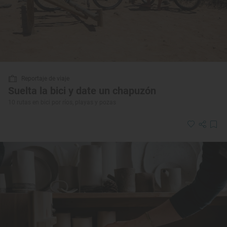
Reportaje de viaje
Suelta la bici y date un chapuzón
10 rutas en bici por ríos, playas y pozas