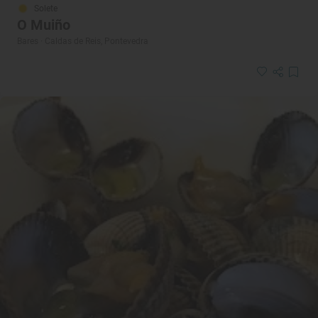
Solete
O Muiño
Bares · Caldas de Reis, Pontevedra