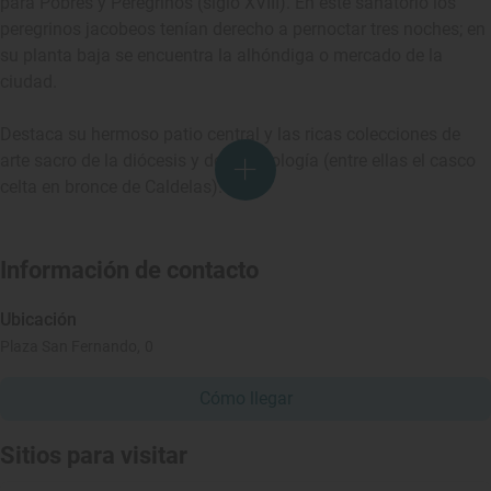
para Pobres y Peregrinos (siglo XVIII). En este sanatorio los
peregrinos jacobeos tenían derecho a pernoctar tres noches; en
su planta baja se encuentra la alhóndiga o mercado de la
ciudad.
Destaca su hermoso patio central y las ricas colecciones de
arte sacro de la diócesis y de arqueología (entre ellas el casco
celta en bronce de Caldelas).
Información de contacto
Ubicación
Plaza San Fernando, 0
Cómo llegar
Sitios para visitar