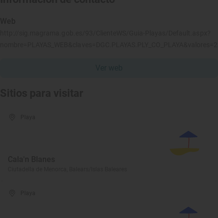
Web
http://sig.magrama.gob.es/93/ClienteWS/Guia-Playas/Default.aspx?
nombre=PLAYAS_WEB&claves=DGC.PLAYAS.PLY_CO_PLAYA&valores=
Ver web
Sitios para visitar
Playa
Cala'n Blanes
Ciutadella de Menorca, Balears/Islas Baleares
Playa