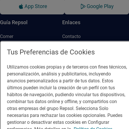
App Store
Google Play
Guía Repsol
Enlaces
Comer
Contacto
Viajar
Sala de prensa
Tus Preferencias de Cookies
Dormir
Canal de ética
Utilizamos cookies propias y de terceros con fines técnicos,
personalización, análisis y publicitarios, incluyendo
anuncios personalizados a partir de tus datos. Estos
últimos pueden incluir la creación de un perfil con tus
hábitos de navegación, pudiendo vincular tus dispositivos,
Política de privacidad
Política de cookies
Nota legal
combinar tus datos online y offline, y compartirlos con
otras empresas del grupo Repsol. Selecciona Solo
Condiciones del servicio
necesarias para rechazar las cookies opcionales. Puedes
© Repsol S.A. 2000
- 2026
gestionar o desactivar estas cookies en Configurar