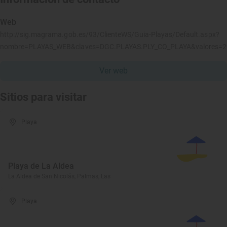
Web
http://sig.magrama.gob.es/93/ClienteWS/Guia-Playas/Default.aspx?
nombre=PLAYAS_WEB&claves=DGC.PLAYAS.PLY_CO_PLAYA&valores=
Ver web
Sitios para visitar
Playa
Playa de La Aldea
La Aldea de San Nicolás, Palmas, Las
Playa