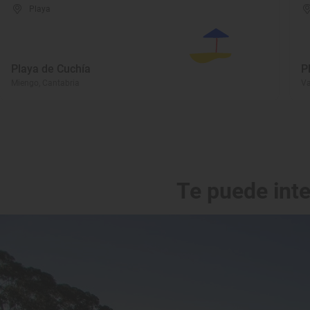
Playa
Playa de Cuchía
P
Miengo, Cantabria
Va
Te puede int