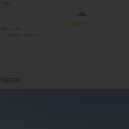
Playa
laya de Amió
l de San Vicente, Cantabria
eresar