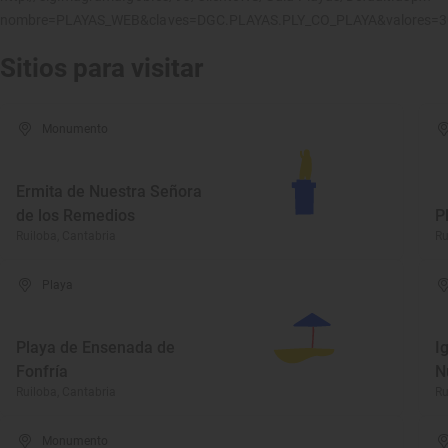
nombre=PLAYAS_WEB&claves=DGC.PLAYAS.PLY_CO_PLAYA&valores=
Sitios para visitar
Monumento
Ermita de Nuestra Señora
de los Remedios
P
Ruiloba, Cantabria
Ru
Playa
Playa de Ensenada de
I
Fonfría
N
Ruiloba, Cantabria
Ru
Monumento