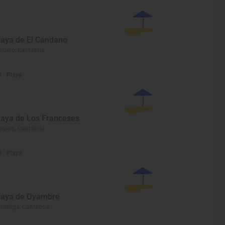
laya de El Cándano
nuero, Cantabria
Playa
laya de Los Franceses
nuero, Cantabria
Playa
laya de Oyambre
ldáliga, Cantabria