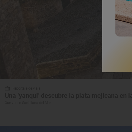
Reportaje de viaje
Una ‘yanqui’ descubre la plata mejicana en l
Qué ver en Santillana del Mar