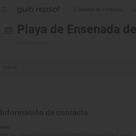
Soletes de Famosos
C
Playa de Ensenada de
Ruiloba
, Cantabria
Qué ver
Información de contacto
Web
http://sig.magrama.gob.es/93/ClienteWS/Guia-Playas/Default.aspx?