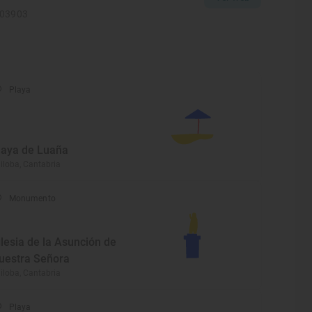
303903
Playa
laya de Luaña
iloba, Cantabria
Monumento
glesia de la Asunción de
uestra Señora
iloba, Cantabria
Playa