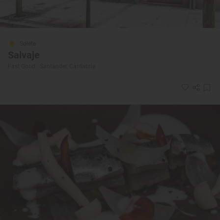
Solete
Salvaje
Fast Good · Santander, Cantabria