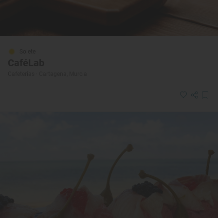
Solete
CaféLab
Cafeterías · Cartagena, Murcia