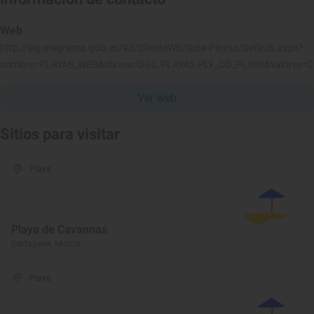
Web
http://sig.magrama.gob.es/93/ClienteWS/Guia-Playas/Default.aspx?
nombre=PLAYAS_WEB&claves=DGC.PLAYAS.PLY_CO_PLAYA&valores=
Ver web
Sitios para visitar
Playa
Playa de Cavannas
Cartagena, Murcia
Playa