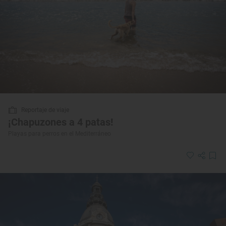
Reportaje de viaje
¡Chapuzones a 4 patas!
Playas para perros en el Mediterráneo