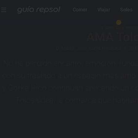
Comer
Viajar
Soles
2 Soles Guía Repso
AMA Tol
Martin Jose Iraola Hiribidea, 4, 20
No ha perdido encanto, emoción, fun
con su traslado a un espacio más ampli
y Gorka Rico continúan aplicando un co
Tolosaldea, la comarca que habitan, 