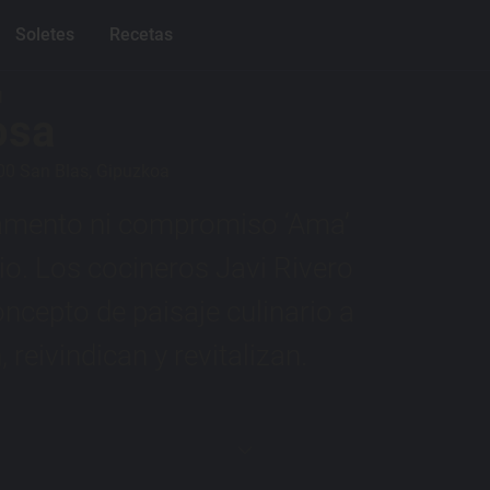
Soletes
Recetas
l
osa
400 San Blas, Gipuzkoa
damento ni compromiso ‘Ama’
o. Los cocineros Javi Rivero
ncepto de paisaje culinario a
reivindican y revitalizan.