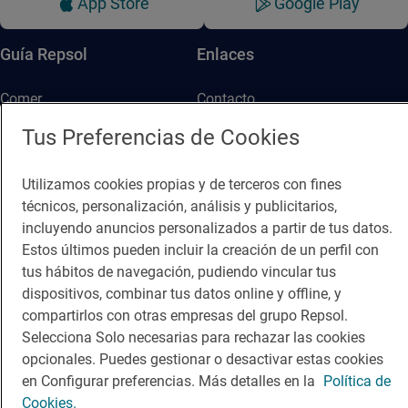
App Store
Google Play
Guía Repsol
Enlaces
Comer
Contacto
Viajar
Sala de prensa
Tus Preferencias de Cookies
Dormir
Canal de ética
Utilizamos cookies propias y de terceros con fines
técnicos, personalización, análisis y publicitarios,
incluyendo anuncios personalizados a partir de tus datos.
Estos últimos pueden incluir la creación de un perfil con
tus hábitos de navegación, pudiendo vincular tus
dispositivos, combinar tus datos online y offline, y
Política de privacidad
Política de cookies
Nota legal
compartirlos con otras empresas del grupo Repsol.
Condiciones del servicio
Selecciona Solo necesarias para rechazar las cookies
© Repsol S.A. 2000
- 2026
opcionales. Puedes gestionar o desactivar estas cookies
en Configurar preferencias. Más detalles en la
Política de
Cookies.