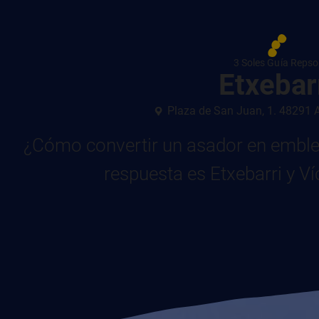
3 Soles Guía Repso
Etxebar
Plaza de San Juan, 1. 48291 
¿Cómo convertir un asador en emble
respuesta es Etxebarri y Ví