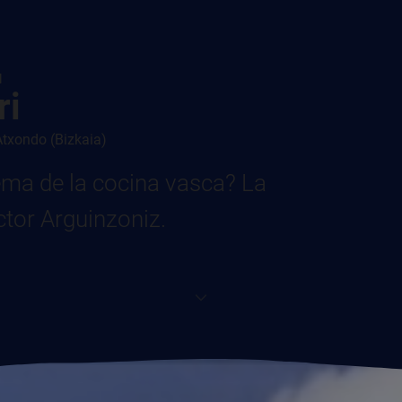
l
ri
Atxondo (Bizkaia)
ma de la cocina vasca? La
ctor Arguinzoniz.