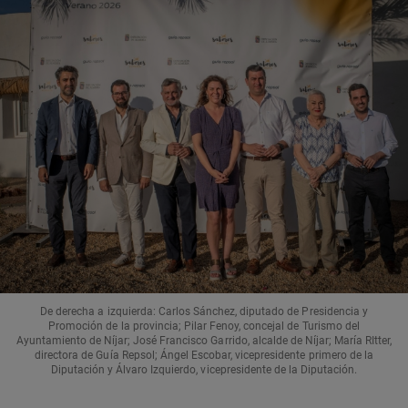
De derecha a izquierda: Carlos Sánchez, diputado de Presidencia y
Promoción de la provincia; Pilar Fenoy, concejal de Turismo del
Ayuntamiento de Níjar; José Francisco Garrido, alcalde de Níjar; María RItter,
directora de Guía Repsol; Ángel Escobar, vicepresidente primero de la
Diputación y Álvaro Izquierdo, vicepresidente de la Diputación.