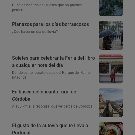
amamos
Pueblos bonitos de Huesca que no puedes
perderte
Planazos para los días borrascosos
¿Qué hacer un día de lluvia?
Soletes para celebrar la Feria del libro
a cualquier hora del día
Dónde comer barato cerca del Parque del Retiro
(Madrid)
En busca del encanto rural de
Córdoba
A 100 km a la redonda: qué ver cerca de Córdoba
El gusto de la autovía que te lleva a
Portugal