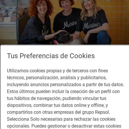
Tus Preferencias de Cookies
Utilizamos cookies propias y de terceros con fines
técnicos, personalización, análisis y publicitarios,
incluyendo anuncios personalizados a partir de tus datos.
Reportaje de viaje
Estos últimos pueden incluir la creación de un perfil con
Más de 250 Soletes donde las mascotas son
tus hábitos de navegación, pudiendo vincular tus
tan bienvenidas como tú
dispositivos, combinar tus datos online y offline, y
Soletes 'pet friendly': sitios para ir con tu perro
compartirlos con otras empresas del grupo Repsol.
Selecciona Solo necesarias para rechazar las cookies
opcionales. Puedes gestionar o desactivar estas cookies