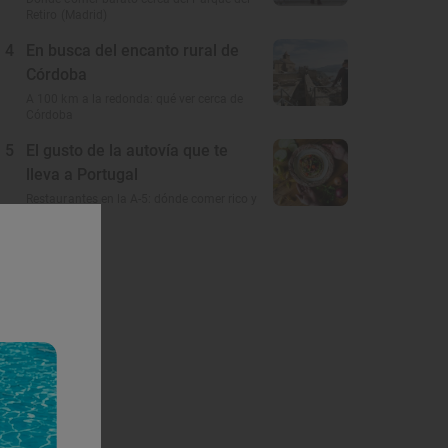
Retiro (Madrid)
4
En busca del encanto rural de
Córdoba
A 100 km a la redonda: qué ver cerca de
Córdoba
5
El gusto de la autovía que te
lleva a Portugal
Restaurantes en la A-5: dónde comer rico y
barato