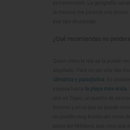
extraterrestre. La geografía cana
la meseta me pareció una locura
ese tipo de paisaje.
¿Qué recomiendas no perders
Quien visita la isla se la puede r
alquilado. Para no ser una isla m
climática y paisajística
. Es posib
espesa hasta
la playa más árida
.
uno es Tajao, un pueblo de pescad
turismo y en el que se puede co
un pueblo muy bonito del norte 
playa del Médano, que creo que es 