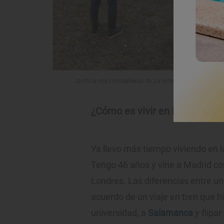
Junto a sus compañeros de 'La Vida Moderna' ha recorrid
¿Cómo es vivir en la penínsul
Ya llevo más tiempo viviendo en l
Tengo 46 años y vine a Madrid co
Londres. Las diferencias entre un
acuerdo de un viaje en tren que h
universidad, a
Salamanca
y flipa