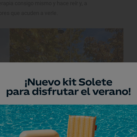
rapia consigo mismo y hace reír y, a
ores que acuden a verle.