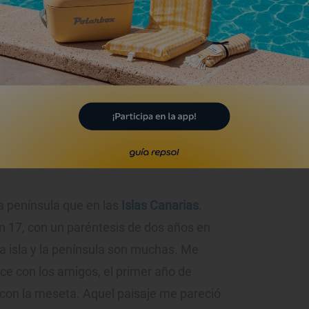
o gran parte del territorio español. Foto: Twitter Ignatius Farray.
a para un isleño como tú?
a península que en las
Islas Canarias
.
n 17, con un paréntesis de dos años en
a isla y la península son muchas. Me
ice con los amigos, el primer año de
r con la meseta. Aquel paisaje me pareció