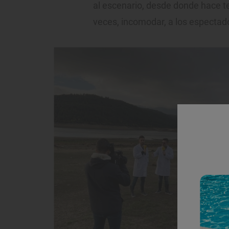
al escenario, desde donde hace te
veces, incomodar, a los espectad