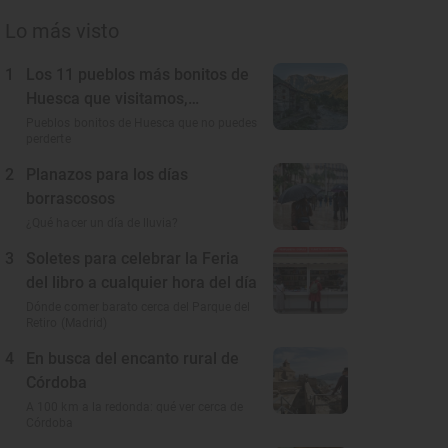
Lo más visto
1
Los 11 pueblos más bonitos de
Huesca que visitamos,
conocemos y amamos
Pueblos bonitos de Huesca que no puedes
perderte
2
Planazos para los días
borrascosos
¿Qué hacer un día de lluvia?
3
Soletes para celebrar la Feria
del libro a cualquier hora del día
Dónde comer barato cerca del Parque del
Retiro (Madrid)
4
En busca del encanto rural de
Córdoba
A 100 km a la redonda: qué ver cerca de
Córdoba