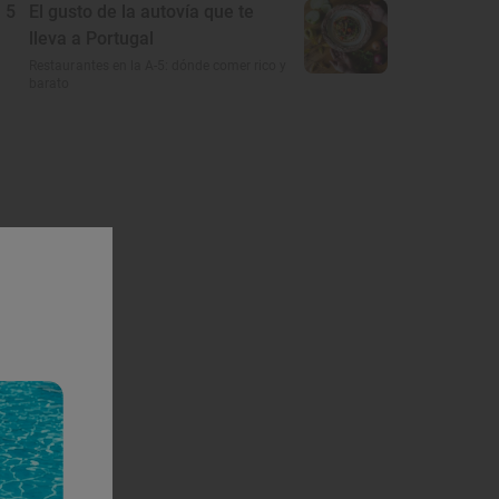
5
El gusto de la autovía que te
lleva a Portugal
Restaurantes en la A-5: dónde comer rico y
barato