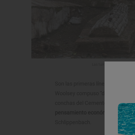
Las tumbas más antiguas, 
Son las primeras líneas del sone
Woolsey compuso “después de de
conchas del Cementerio Inglés”. A
pensamiento económico Marjorie
Schlippenbach.