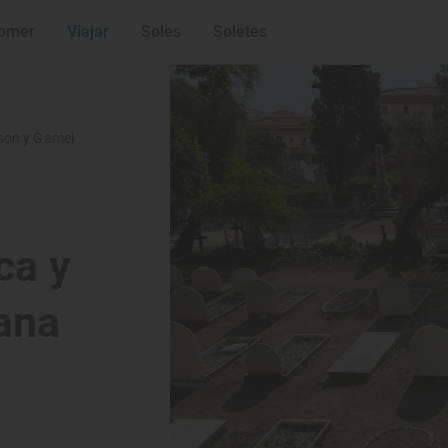
omer
Viajar
Soles
Soletes
nson y Gamel
ca y
ana