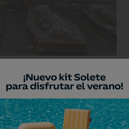
en el recinto original y más pequeño.
to que la escritora americana Gamel
ambular entre las tumbas cubiertas de
sí lo escribe su amiga,
la historiadora del
 Grace-Hutchinson,
la baronesa von