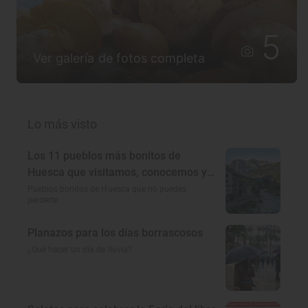
5
Ver galería de fotos completa
Lo más visto
Los 11 pueblos más bonitos de
Huesca que visitamos, conocemos y
amamos
Pueblos bonitos de Huesca que no puedes
perderte
Planazos para los días borrascosos
¿Qué hacer un día de lluvia?