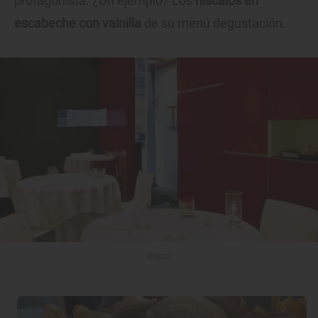
protagonista. ¿Un ejemplo? Los
níscalos en
escabeche con vainilla
de su menú degustación.
Hisop.