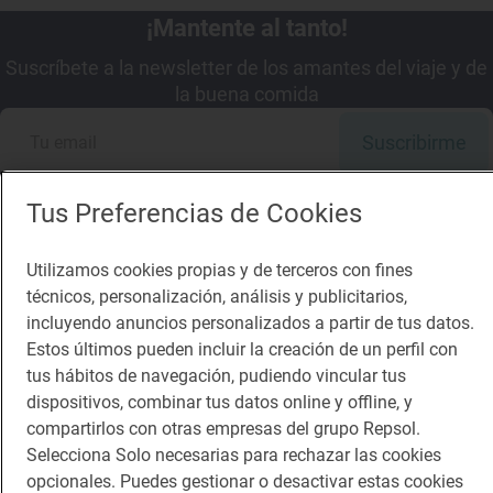
¡Mantente al tanto!
Suscríbete a la newsletter de los amantes del viaje y de
la buena comida
Suscribirme
Tus Preferencias de Cookies
Utilizamos cookies propias y de terceros con fines
Descárgate la App
técnicos, personalización, análisis y publicitarios,
incluyendo anuncios personalizados a partir de tus datos.
App Store
Google Play
Estos últimos pueden incluir la creación de un perfil con
tus hábitos de navegación, pudiendo vincular tus
dispositivos, combinar tus datos online y offline, y
Guía Repsol
Enlaces
compartirlos con otras empresas del grupo Repsol.
Selecciona Solo necesarias para rechazar las cookies
Comer
Contacto
opcionales. Puedes gestionar o desactivar estas cookies