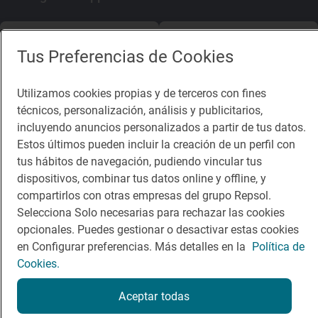
App Store
Google Play
Tus Preferencias de Cookies
Guía Repsol
Enlaces
Utilizamos cookies propias y de terceros con fines
técnicos, personalización, análisis y publicitarios,
Comer
Contacto
incluyendo anuncios personalizados a partir de tus datos.
Viajar
Sala de prensa
Estos últimos pueden incluir la creación de un perfil con
tus hábitos de navegación, pudiendo vincular tus
Dormir
Canal de ética
dispositivos, combinar tus datos online y offline, y
compartirlos con otras empresas del grupo Repsol.
Selecciona Solo necesarias para rechazar las cookies
opcionales. Puedes gestionar o desactivar estas cookies
en Configurar preferencias. Más detalles en la
Política de
Política de privacidad
Política de cookies
Nota legal
Cookies.
Condiciones del servicio
© Repsol S.A. 2000
- 2026
Aceptar todas