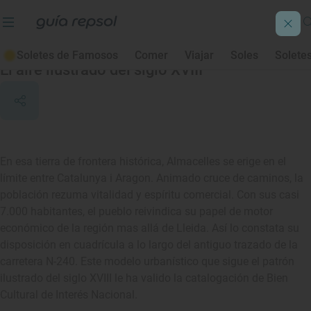
Almacelles
Soletes de Famosos
Comer
Viajar
Soles
Solete
El aire ilustrado del siglo XVIII
En esa tierra de frontera histórica, Almacelles se erige en el
límite entre Catalunya i Aragon. Animado cruce de caminos, la
población rezuma vitalidad y espíritu comercial. Con sus casi
7.000 habitantes, el pueblo reivindica su papel de motor
económico de la región mas allá de Lleida. Así lo constata su
disposición en cuadrícula a lo largo del antiguo trazado de la
carretera N-240. Este modelo urbanístico que sigue el patrón
ilustrado del siglo XVIII le ha valido la catalogación de Bien
Cultural de Interés Nacional.