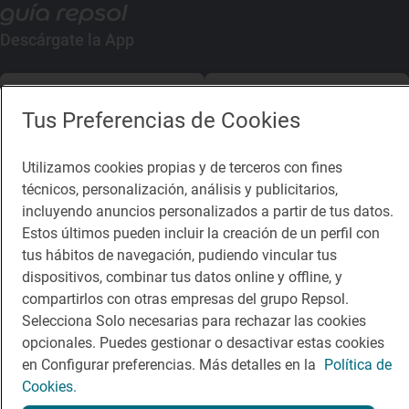
Descárgate la App
App Store
Google Play
Tus Preferencias de Cookies
Guía Repsol
Enlaces
Utilizamos cookies propias y de terceros con fines
técnicos, personalización, análisis y publicitarios,
Comer
Contacto
incluyendo anuncios personalizados a partir de tus datos.
Viajar
Sala de prensa
Estos últimos pueden incluir la creación de un perfil con
tus hábitos de navegación, pudiendo vincular tus
Dormir
Canal de ética
dispositivos, combinar tus datos online y offline, y
compartirlos con otras empresas del grupo Repsol.
Selecciona Solo necesarias para rechazar las cookies
opcionales. Puedes gestionar o desactivar estas cookies
en Configurar preferencias. Más detalles en la
Política de
Política de privacidad
Política de cookies
Nota legal
Cookies.
Condiciones del servicio