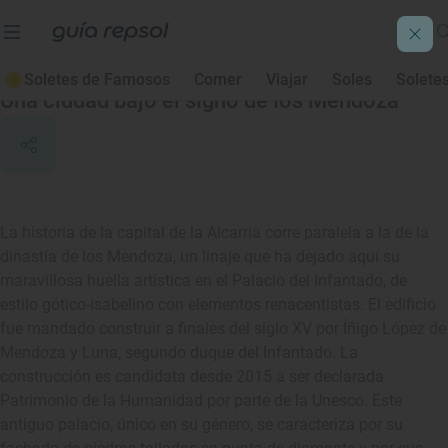
Guadalajara
Soletes de Famosos
Comer
Viajar
Soles
Solete
Una ciudad bajo el signo de los Mendoza
La historia de la capital de la Alcarria corre paralela a la de la
dinastía de los Mendoza, un linaje que ha dejado aquí su
maravillosa huella artística en el Palacio del Infantado, de
estilo gótico-isabelino con elementos renacentistas. El edificio
fue mandado construir a finales del siglo XV por Íñigo López de
Mendoza y Luna, segundo duque del Infantado. La
construcción es candidata desde 2015 a ser declarada
Patrimonio de la Humanidad por parte de la Unesco. Este
antiguo palacio, único en su género, se caracteriza por su