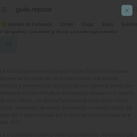
Sant Quirze del Vallès
Soletes de Famosos
Comer
Viajar
Soles
Solete
Parques, masías y arte contemporáneo
La historia de este municipio del Vallés Occidental se puede
recorrer en un paseo por su núcleo urbano, que atesora
edificios y elementos de distintas épocas: desde la ermita pre-
románica de Sant Feliuet de Vilamilanys, situada en el camino
de Sant Feliuet, a la Iglesia Parroquial de Sant Quize i Santa
Julita, compendio de estilos que alberga un retablo gótico del
siglo XIV y está coronada por la torre del reloj levantada en el
año 1912.
La arquitectura moderna tiene varios edificios destacados que