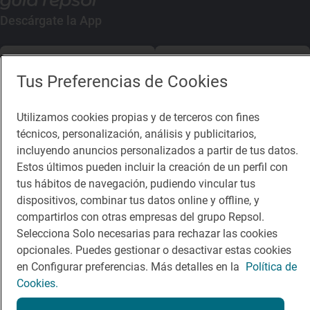
Descárgate la App
App Store
Google Play
Tus Preferencias de Cookies
Guía Repsol
Enlaces
Utilizamos cookies propias y de terceros con fines
técnicos, personalización, análisis y publicitarios,
Comer
Contacto
incluyendo anuncios personalizados a partir de tus datos.
Viajar
Sala de prensa
Estos últimos pueden incluir la creación de un perfil con
tus hábitos de navegación, pudiendo vincular tus
Dormir
Canal de ética
dispositivos, combinar tus datos online y offline, y
compartirlos con otras empresas del grupo Repsol.
Selecciona Solo necesarias para rechazar las cookies
opcionales. Puedes gestionar o desactivar estas cookies
en Configurar preferencias. Más detalles en la
Política de
Política de privacidad
Política de cookies
Nota legal
Cookies.
Condiciones del servicio
© Repsol S.A. 2000
- 2026