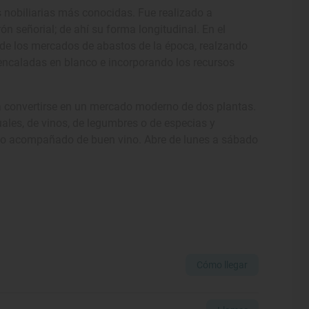
s nobiliarias más conocidas. Fue realizado a
ón señorial; de ahí su forma longitudinal. En el
a de los mercados de abastos de la época, realzando
 encaladas en blanco e incorporando los recursos
ra convertirse en un mercado moderno de dos plantas.
uales, de vinos, de legumbres o de especias y
ito acompañado de buen vino. Abre de lunes a sábado
Cómo llegar