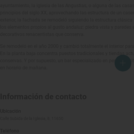
ayuntamiento, la iglesia de las Angustias, o alguna de las casa
principios del siglo XX, aprovechando las estructura de un caser
exterior, la fachada se remodeló siguiendo la estructura clásic
los elementos propios al gusto andaluz: piedra vista y paredes
decorativos renacentistas que conserva.
Se remodeló en el año 2000 y cambió totalmente el interior pa
En la planta baja concentra puestos tradicionales y tiendas act
conservas. Y por supuesto, un bar especializado en pescado fr
en horario de mañana.
Información de contacto
Ubicación
Calle Subida de la Iglesia, 8, 11650
Teléfono