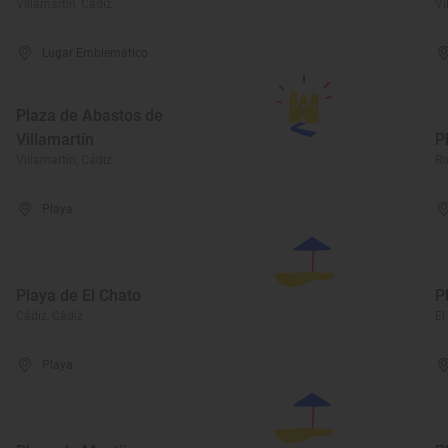
Villamartín, Cádiz
Vi
Lugar Emblemático
Plaza de Abastos de
Villamartín
P
Villamartín, Cádiz
Ro
Playa
Playa de El Chato
P
Cádiz, Cádiz
El
Playa