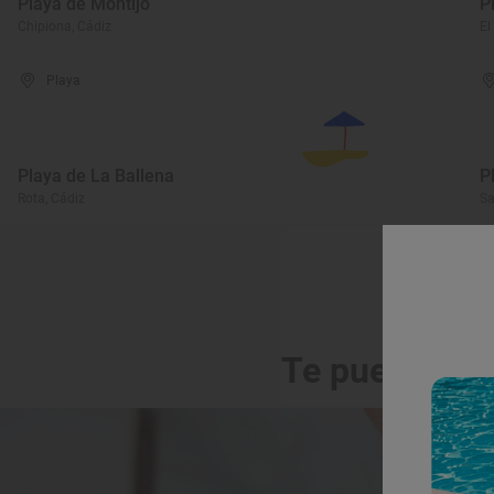
Playa de Montijo
P
Chipiona, Cádiz
El
Playa
Playa de La Ballena
P
Rota, Cádiz
Sa
Te puede int