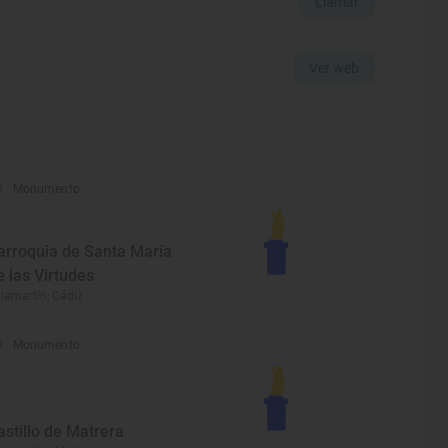
Llamar
Ver web
Monumento
arroquia de Santa María
e las Virtudes
llamartín, Cádiz
Monumento
astillo de Matrera