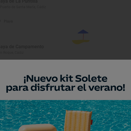
laya de La Puntilla
 Puerto de Santa María, Cádiz
Playa
laya de Campamento
n Roque, Cádiz
eresar