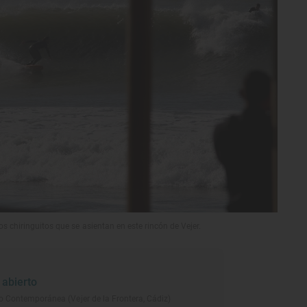
s chiringuitos que se asientan en este rincón de Vejer.
 abierto
Contemporánea (Vejer de la Frontera, Cádiz)