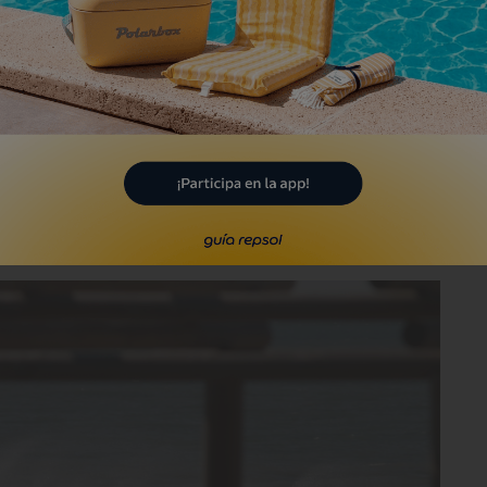
más masificada, pero sigue siendo el
cuando llegan las olas del Atlántico. Las
se con las virtudes de esta playa son con
 vientos del levante o del norte.
Con
le ser el mejor momento para aprovechar