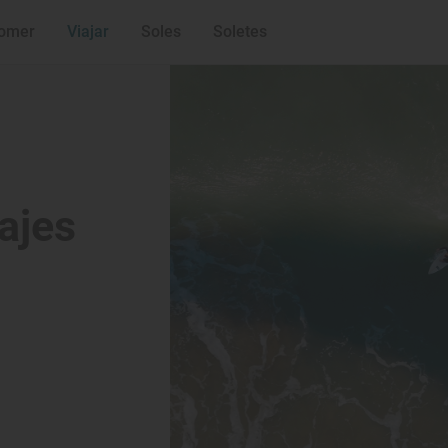
Hierbabuena (Ba
omer
Viajar
Soles
Soletes
ajes