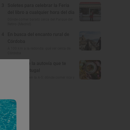
3
Soletes para celebrar la Feria
del libro a cualquier hora del día
Dónde comer barato cerca del Parque del
Retiro (Madrid)
4
En busca del encanto rural de
Córdoba
A 100 km a la redonda: qué ver cerca de
Córdoba
5
El gusto de la autovía que te
lleva a Portugal
Restaurantes en la A-5: dónde comer rico y
barato