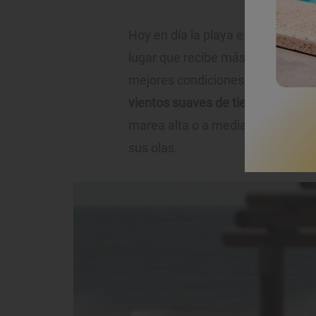
Hoy en día la playa está un poco 
lugar que recibe más aficionados 
mejores condiciones para deleitar
vientos suaves de tierra, es decir,
marea alta o a media marea, sue
sus olas.