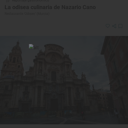
Reportaje gastronómico
La odisea culinaria de Nazario Cano
Restaurante ‘Odiseo’ (Murcia)