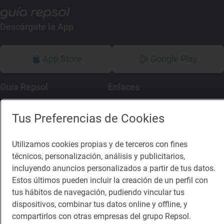
Descárgate la App
App Store
Google Play
Guía Repsol
Enlaces
Comer
Contacto
Tus Preferencias de Cookies
Viajar
Sala de prensa
Utilizamos cookies propias y de terceros con fines
Dormir
Canal de ética
técnicos, personalización, análisis y publicitarios,
incluyendo anuncios personalizados a partir de tus datos.
Estos últimos pueden incluir la creación de un perfil con
tus hábitos de navegación, pudiendo vincular tus
dispositivos, combinar tus datos online y offline, y
Política de privacidad
Política de cookies
Nota legal
compartirlos con otras empresas del grupo Repsol.