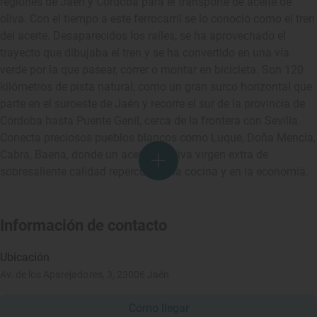
regiones de Jaén y Córdoba para el transporte de aceite de
oliva. Con el tiempo a este ferrocarril se lo conoció como el tren
del aceite. Desaparecidos los raíles, se ha aprovechado el
trayecto que dibujaba el tren y se ha convertido en una vía
verde por la que pasear, correr o montar en bicicleta. Son 120
kilómetros de pista natural, como un gran surco horizontal que
parte en el suroeste de Jaén y recorre el sur de la provincia de
Córdoba hasta Puente Genil, cerca de la frontera con Sevilla.
Conecta preciosos pueblos blancos como Luque, Doña Mencía,
Cabra, Baena, donde un aceite de oliva virgen extra de
sobresaliente calidad repercute en la cocina y en la economía.
Información de contacto
Ubicación
Av. de los Aparejadores, 3, 23006 Jaén
Cómo llegar