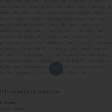
moda o
instagramers,
el faro de Cabo de Barbaria es uno de
esos lugares a los que, si vas a Formentera, no hay que dejar de
visitar. Montados en nuestra
scooter
ya vemos su blanca y alta
figura alzada sobre el Mediterráneo. Situado en la parte más al
sur de la isla, justo en el mismo punto donde acaba, es el
escenario perfecto para ver la puesta de sol. Como buenos
amantes de la fotografía, sacamos nuestra cámara y nos
preparamos para captar la belleza de uno de los más hermosos
atardeceres del mundo. 'Click', 'click', dispara nuestra cámara
mientras el sol se esconde y se funde con el mar, creando un
precioso y mágico paisaje coloreado de destellos anaranjados.
Embriagados de esa serena belleza, nos volvemos a montar en
la moto deseosos de volver a este faro de postal.
Información de contacto
Ubicación
Cap de Barbaria