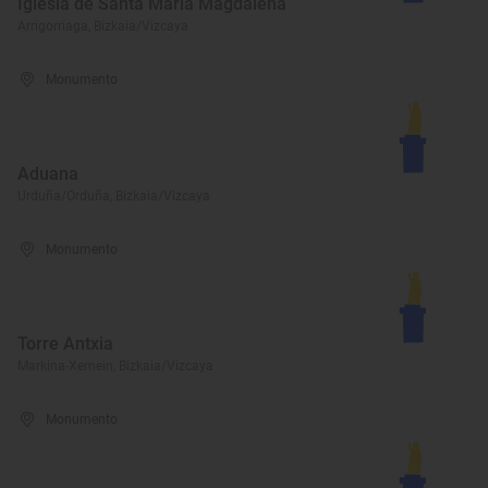
Iglesia de Santa María Magdalena
Arrigorriaga, Bizkaia/Vizcaya
Monumento
Aduana
Urduña/Orduña, Bizkaia/Vizcaya
Monumento
Torre Antxia
Markina-Xemein, Bizkaia/Vizcaya
Monumento