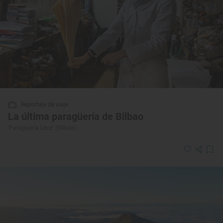
Reportaje de viaje
La última paragüería de Bilbao
‘Paragüería Leoz’ (Bilbao)