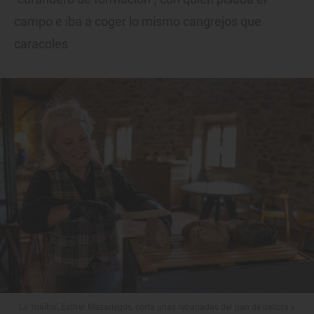
campo e iba a coger lo mismo cangrejos que
caracoles
La 'maître', Esther Mazariegos, corta unas rebanadas del pan de bellota y