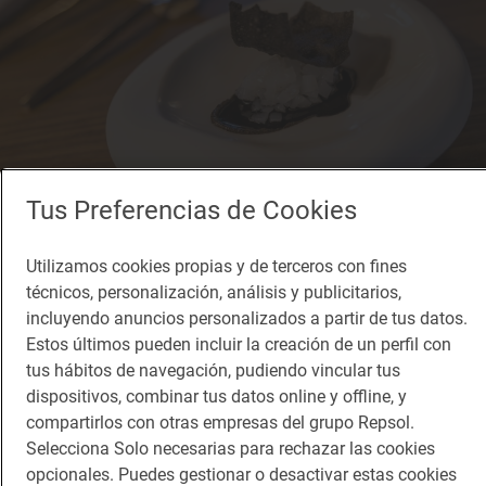
Tus Preferencias de Cookies
Utilizamos cookies propias y de terceros con fines
Una forma diferente de degustar el clásico guiso de 'txipirones' en su tinta.
técnicos, personalización, análisis y publicitarios,
incluyendo anuncios personalizados a partir de tus datos.
No tarda en salir a escena el “tatarabuelo del
Estos últimos pueden incluir la creación de un perfil con
tomate”, emplatado con Sarda sarda (“el auténtico
tus hábitos de navegación, pudiendo vincular tus
bonito”) y flores de hipérico, geranio de San Roberto
dispositivos, combinar tus datos online y offline, y
compartirlos con otras empresas del grupo Repsol.
y falsa ortiga; todo silvestre y regado con un licuado
Selecciona Solo necesarias para rechazar las cookies
de acedera e hinojo. Mientras, aquí el caviar se
opcionales. Puedes gestionar o desactivar estas cookies