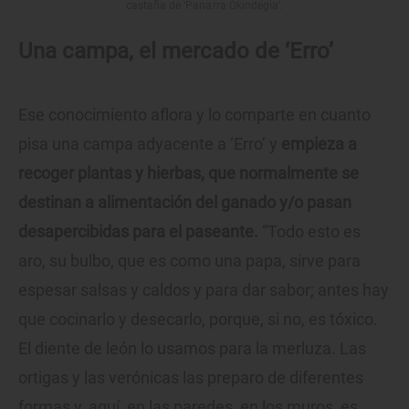
castaña de ‘Panarra Okindegia’.
Una campa, el mercado de ‘Erro’
Ese conocimiento aflora y lo comparte en cuanto
pisa una campa adyacente a ‘Erro’ y
empieza a
recoger plantas y hierbas, que normalmente se
destinan a alimentación del ganado y/o pasan
desapercibidas para el paseante.
“Todo esto es
aro, su bulbo, que es como una papa, sirve para
espesar salsas y caldos y para dar sabor; antes hay
que cocinarlo y desecarlo, porque, si no, es tóxico.
El diente de león lo usamos para la merluza. Las
ortigas y las verónicas las preparo de diferentes
formas y, aquí, en las paredes, en los muros, es