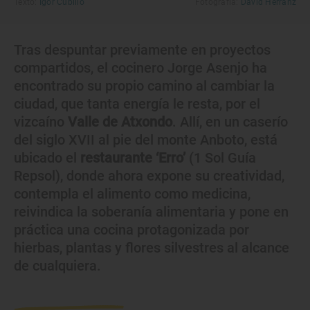
Texto:
Igor Cubillo
Fotografía:
David Herranz
Tras despuntar previamente en proyectos
compartidos, el cocinero Jorge Asenjo ha
encontrado su propio camino al cambiar la
ciudad, que tanta energía le resta, por el
vizcaíno
Valle de Atxondo
. Allí, en un caserío
del siglo XVII al pie del monte Anboto, está
ubicado el
restaurante ‘Erro’
(1 Sol Guía
Repsol), donde ahora expone su creatividad,
contempla el alimento como medicina,
reivindica la soberanía alimentaria y pone en
práctica una cocina protagonizada por
hierbas, plantas y flores silvestres al alcance
de cualquiera.