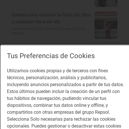
Soletes para celebrar la Feria del libro
a cualquier hora del día
Dónde comer barato cerca del Parque del Retiro
(Madrid)
En busca del encanto rural de
Córdoba
Tus Preferencias de Cookies
A 100 km a la redonda: qué ver cerca de Córdoba
Utilizamos cookies propias y de terceros con fines
técnicos, personalización, análisis y publicitarios,
El gusto de la autovía que te lleva a
incluyendo anuncios personalizados a partir de tus datos.
Portugal
Estos últimos pueden incluir la creación de un perfil con
Restaurantes en la A-5: dónde comer rico y barato
tus hábitos de navegación, pudiendo vincular tus
dispositivos, combinar tus datos online y offline, y
compartirlos con otras empresas del grupo Repsol.
Selecciona Solo necesarias para rechazar las cookies
Te puede interesar
opcionales. Puedes gestionar o desactivar estas cookies