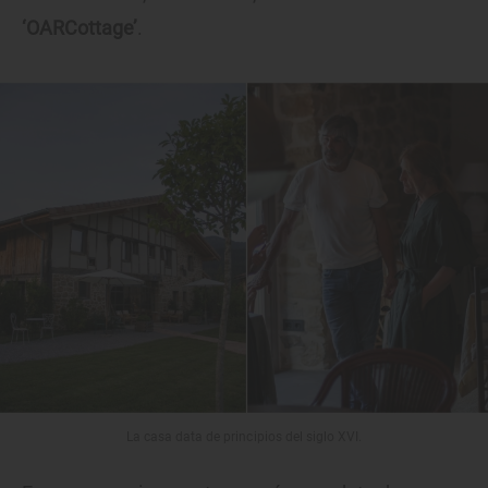
‘OARCottage’
.
La casa data de principios del siglo XVI.