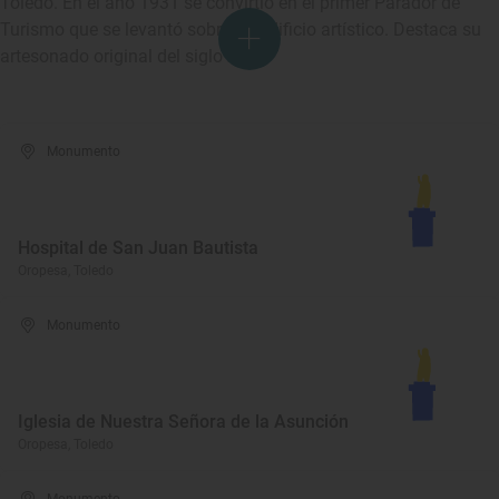
Toledo. En el año 1931 se convirtió en el primer Parador de
Turismo que se levantó sobre un edificio artístico. Destaca su
artesonado original del siglo XV.
Monumento
Hospital de San Juan Bautista
Oropesa, Toledo
Monumento
Iglesia de Nuestra Señora de la Asunción
Oropesa, Toledo