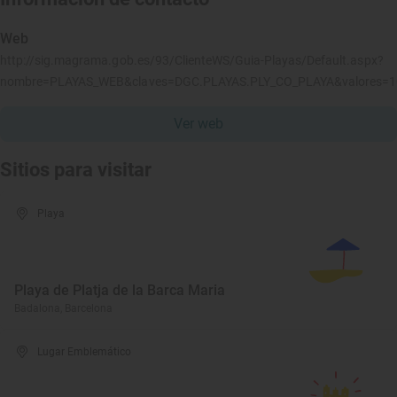
Web
http://sig.magrama.gob.es/93/ClienteWS/Guia-Playas/Default.aspx?
nombre=PLAYAS_WEB&claves=DGC.PLAYAS.PLY_CO_PLAYA&valores=
Ver web
Sitios para visitar
Playa
Playa de Platja de la Barca Maria
Badalona, Barcelona
Lugar Emblemático