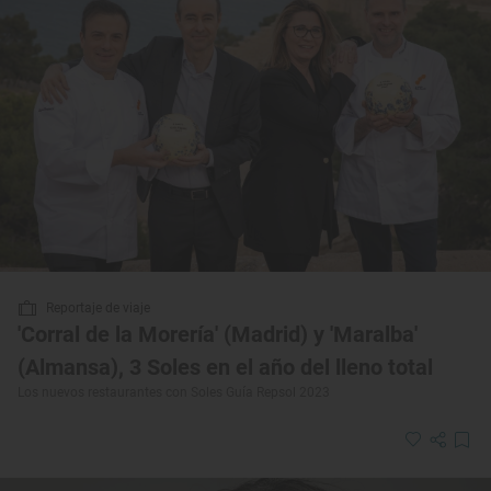
Reportaje de viaje
'Corral de la Morería' (Madrid) y 'Maralba'
(Almansa), 3 Soles en el año del lleno total
Los nuevos restaurantes con Soles Guía Repsol 2023