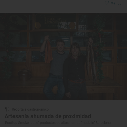
Reportaje gastronómico
Artesanía ahumada de proximidad
‘Rooftop Smokehouse’, productos de altos humos ‘made in’ Barcelona