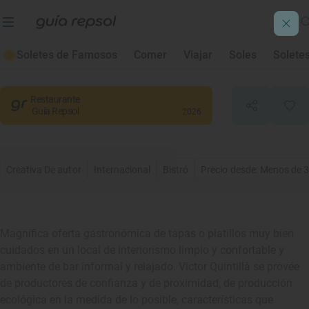
Bar Verat
Soletes de Famosos
Comer
Viajar
Soles
Solete
Santa Coloma de Gramenet
, Barcelona
Restaurante
Guía Repsol
2026
Creativa De autor
Internacional
Bistró
Precio desde: Menos de 
Magnífica oferta gastronómica de tapas o platillos muy bien
cuidados en un local de interiorismo limpio y confortable y
ambiente de bar informal y relajado. Victor Quintillá se provée
de productores de confianza y de proximidad, de producción
ecológica en la medida de lo posible, características que