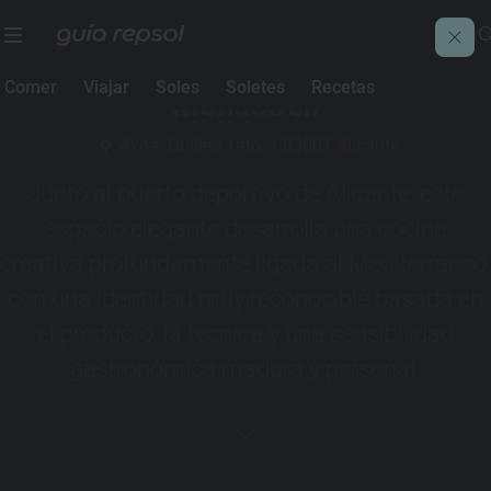
1 Sol Guía Repsol
Comer
Viajar
Soles
Soletes
Recetas
Monastrell
Avda. Guillén Tato, 1 03001 Alicante
Junto al puerto deportivo de Alicante, este
espacio elegante desarrolla una cocina
creativa profundamente ligada al Mediterráneo,
con una identidad muy reconocible basada en
el producto, la técnica y una sensibilidad
gastronómica madura y personal.